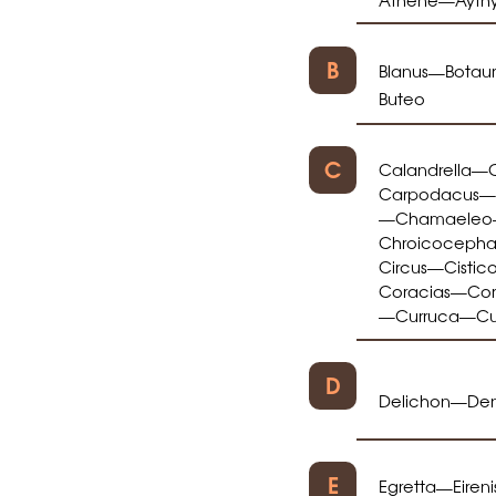
B
Blanus
Botaur
—
Buteo
C
Calandrella
C
—
Carpodacus
—
Chamaeleo
—
Chroicocepha
Circus
Cistic
—
Coracias
Cor
—
Curruca
Cu
—
—
D
Delichon
De
—
E
Egretta
Eireni
—