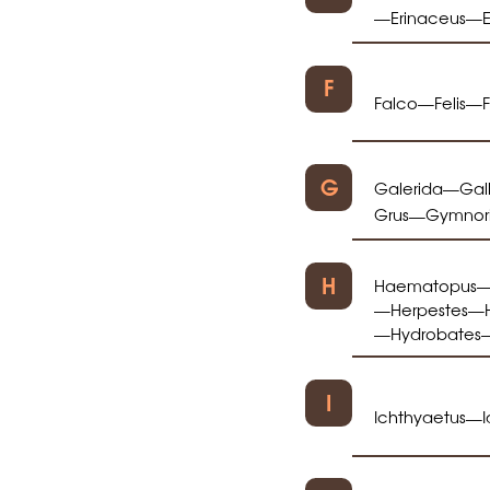
Erinaceus
—
—
F
Falco
Felis
—
—
G
Galerida
Gal
—
Grus
Gymnori
—
H
Haematopus
Herpestes
—
—
Hydrobates
—
I
Ichthyaetus
—