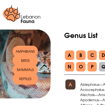
Lebanon
Fauna
Genus List
AMPHIBIANS
A
B
C
BIRDS
N
O
P
MAMMALS
REPTILES
A
Ablepharus
A
—
Acrocephalus
Alectoris
Am
—
Apodemus
A
—
Athene
Ayth
—