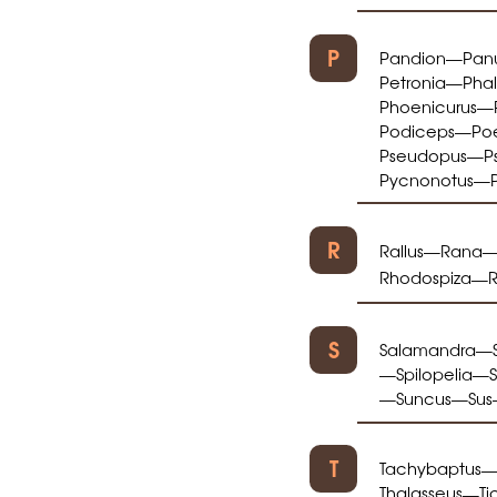
P
Pandion
Pan
—
Petronia
Pha
—
Phoenicurus
—
Podiceps
Po
—
Pseudopus
P
—
Pycnonotus
—
R
Rallus
Rana
—
Rhodospiza
—
S
Salamandra
—
Spilopelia
—
—
Suncus
Sus
—
—
T
Tachybaptus
Thalasseus
T
—