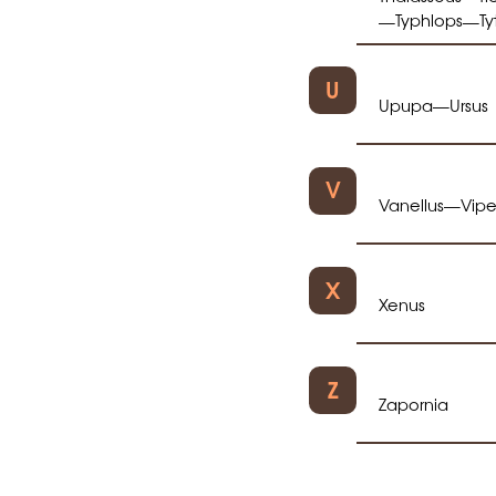
Typhlops
Ty
—
—
U
Upupa
Ursus
—
V
Vanellus
Vipe
—
X
Xenus
Z
Zapornia