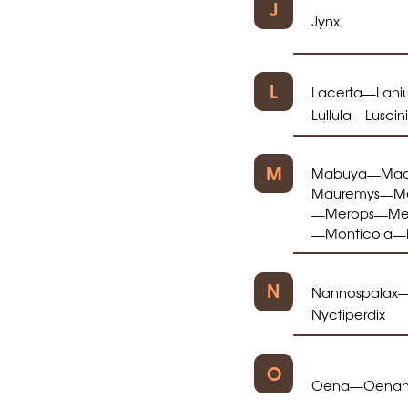
J
Jynx
L
Lacerta
Lani
—
Lullula
Luscin
—
M
Mabuya
Mac
—
Mauremys
Me
—
Merops
Me
—
—
Monticola
—
—
N
Nannospalax
Nyctiperdix
O
Oena
Oenan
—