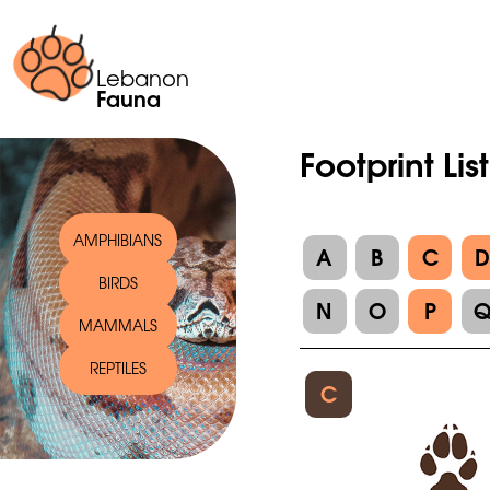
Lebanon
Fauna
Footprint List
AMPHIBIANS
A
B
C
BIRDS
N
O
P
MAMMALS
REPTILES
C