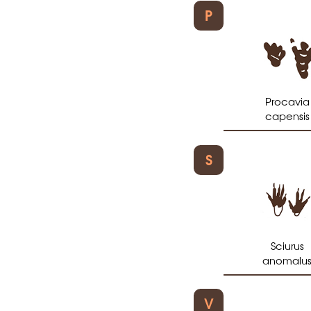
P
Procavia
capensis
S
Sciurus
anomalu
V