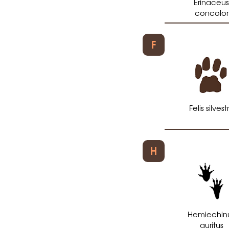
Erinaceu
concolor
F
Felis silvestr
H
Hemiechin
auritus