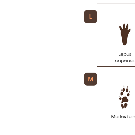
L
Lepus
capensis
M
Martes foi