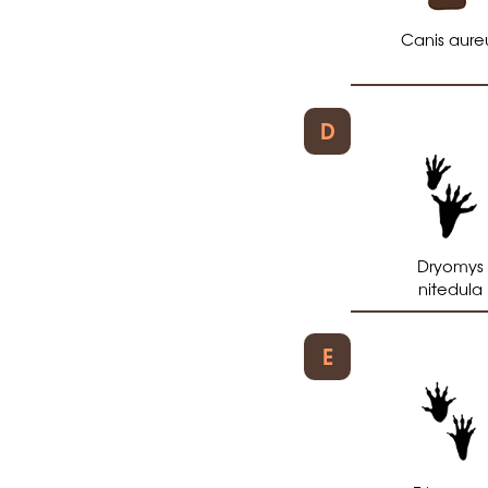
Canis aure
D
Dryomys
nitedula
E