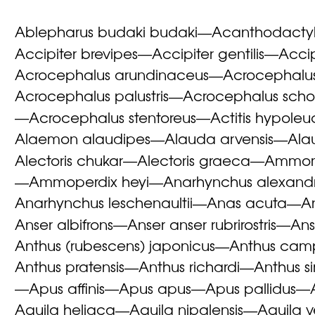
Ablepharus budaki budaki
Acanthodactylu
—
Accipiter brevipes
Accipiter gentilis
Accip
—
—
Acrocephalus arundinaceus
Acrocephalu
—
Acrocephalus palustris
Acrocephalus sch
—
Acrocephalus stentoreus
Actitis hypoleu
—
—
Alaemon alaudipes
Alauda arvensis
Ala
—
—
Alectoris chukar
Alectoris graeca
Ammom
—
—
Ammoperdix heyi
Anarhynchus alexandr
—
—
Anarhynchus leschenaultii
Anas acuta
A
—
—
Anser albifrons
Anser anser rubrirostris
Ans
—
—
Anthus (rubescens) japonicus
Anthus camp
—
Anthus pratensis
Anthus richardi
Anthus si
—
—
Apus affinis
Apus apus
Apus pallidus
—
—
—
—
Aquila heliaca
Aquila nipalensis
Aquila v
—
—