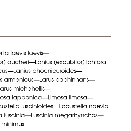
rta laevis laevis
—
or) aucheri
Lanius (excubitor) lahtora
—
cus
Lanius phoenicuroides
—
—
us armenicus
Larus cachinnans
—
—
Larus michahellis
—
mosa lapponica
Limosa limosa
—
—
ustella luscinioides
Locustella naevia
—
a luscinia
Luscinia megarhynchos
—
—
 minimus