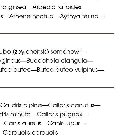
na grisea
Ardeola ralloides
—
—
us
Athene noctua
Aythya ferina
—
—
—
ubo (zeylonensis) semenowi
—
agineus
Bucephala clangula
—
—
uteo buteo
Buteo buteo vulpinus
—
—
Calidris alpina
Calidris canutus
—
—
—
dris minuta
Calidris pugnax
—
—
Canis aureus
Canis lupus
—
—
—
Carduelis carduelis
—
—