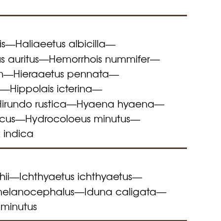
is
Haliaeetus albicilla
—
—
 auritus
Hemorrhois nummifer
—
—
n
Hieraaetus pennata
—
—
s
Hippolais icterina
—
—
irundo rustica
Hyaena hyaena
—
—
cus
Hydrocoloeus minutus
—
—
x indica
ii
Ichthyaetus ichthyaetus
—
—
melanocephalus
Iduna caligata
—
—
 minutus