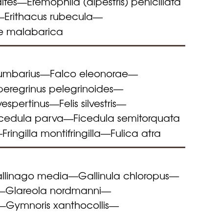
ites
Eremophila (alpestris) penicillata
—
Erithacus rubecula
—
—
e malabarica
umbarius
Falco eleonorae
—
—
peregrinus pelegrinoides
—
vespertinus
Felis silvestris
—
—
icedula parva
Ficedula semitorquata
—
Fringilla montifringilla
Fulica atra
—
—
llinago media
Gallinula chloropus
—
—
Glareola nordmanni
—
—
Gymnoris xanthocollis
—
—