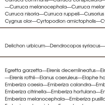
Curruca melanocephala
Curruca mela
—
—
Curruca nisoria
Curruca ruppeli
Cursorius
—
—
Cygnus olor
Cyrtopodion amictopholis
C
—
—
Delichon urbicum
Dendrocopos syriacus
—
Egretta garzetta
Eirenis decemlineatus
Ei
—
—
Eirenis rothii
Elanus caeruleus
Elaphe h
—
—
—
Emberiza caesia
Emberiza calandra
Emb
—
—
Emberiza citrinella
Emberiza hortulana
E
—
—
Emberiza melanocephala
Emberiza pusill
—