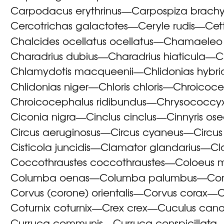
Carpodacus erythrinus
Carpospiza brach
—
Cercotrichas galactotes
Ceryle rudis
Cett
—
—
Chalcides ocellatus ocellatus
Chamaeleo c
—
Charadrius dubius
Charadrius hiaticula
C
—
—
Chlamydotis macqueenii
Chlidonias hybr
—
Chlidonias niger
Chloris chloris
Chroicoce
—
—
Chroicocephalus ridibundus
Chrysococcyx
—
Ciconia nigra
Cinclus cinclus
Cinnyris os
—
—
Circus aeruginosus
Circus cyaneus
Circu
—
—
Cisticola juncidis
Clamator glandarius
Cl
—
—
Coccothraustes coccothraustes
Coloeus 
—
Columba oenas
Columba palumbus
Cor
—
—
Corvus (corone) orientalis
Corvus corax
C
—
—
Coturnix coturnix
Crex crex
Cuculus cano
—
—
Curruca communis
Curruca conspicillata
—