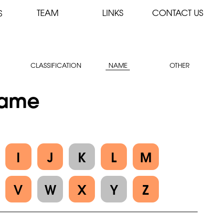
TEAM
LINKS
CONTACT US
S
CLASSIFICATION
NAME
OTHER
 Name
I
J
K
L
M
V
W
X
Y
Z