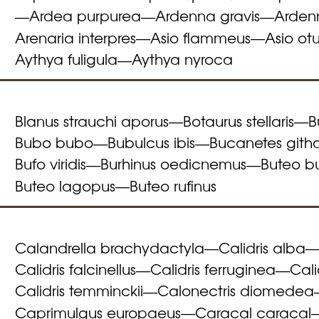
Ardea purpurea
Ardenna gravis
Arden
—
—
—
Arenaria interpres
Asio flammeus
Asio ot
—
—
Aythya fuligula
Aythya nyroca
—
Blanus strauchi aporus
Botaurus stellaris
B
—
—
Bubo bubo
Bubulcus ibis
Bucanetes gith
—
—
Bufo viridis
Burhinus oedicnemus
Buteo b
—
—
Buteo lagopus
Buteo rufinus
—
Calandrella brachydactyla
Calidris alba
—
Calidris falcinellus
Calidris ferruginea
Cali
—
—
Calidris temminckii
Calonectris diomedea
—
Caprimulgus europaeus
Caracal caracal
—