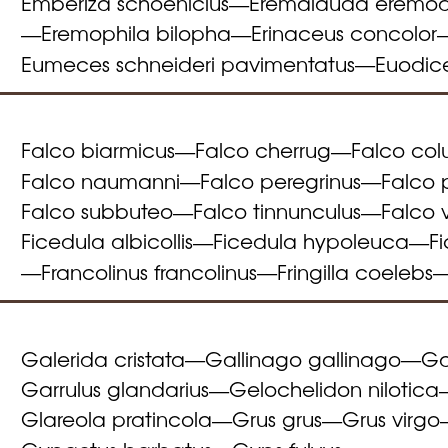
Emberiza schoeniclus
Eremalauda eremod
—
Eremophila bilopha
Erinaceus concolor
—
—
Eumeces schneideri pavimentatus
Euodic
—
Falco biarmicus
Falco cherrug
Falco col
—
—
Falco naumanni
Falco peregrinus
Falco 
—
—
Falco subbuteo
Falco tinnunculus
Falco 
—
—
Ficedula albicollis
Ficedula hypoleuca
F
—
—
Francolinus francolinus
Fringilla coelebs
—
—
Galerida cristata
Gallinago gallinago
Ga
—
—
Garrulus glandarius
Gelochelidon nilotica
—
Glareola pratincola
Grus grus
Grus virgo
—
—