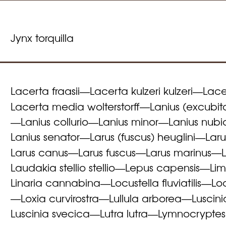
Jynx torquilla
Lacerta fraasii
Lacerta kulzeri kulzeri
Lace
—
—
Lacerta media wolterstorff
Lanius (excubit
—
Lanius collurio
Lanius minor
Lanius nubi
—
—
—
Lanius senator
Larus (fuscus) heuglini
Lar
—
—
Larus canus
Larus fuscus
Larus marinus
—
—
—
Laudakia stellio stellio
Lepus capensis
Li
—
—
Linaria cannabina
Locustella fluviatilis
Loc
—
—
Loxia curvirostra
Lullula arborea
Luscini
—
—
—
Luscinia svecica
Lutra lutra
Lymnocryptes
—
—