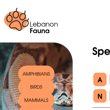
Lebanon
Fauna
Spe
AMPHIBIANS
A
BIRDS
N
MAMMALS