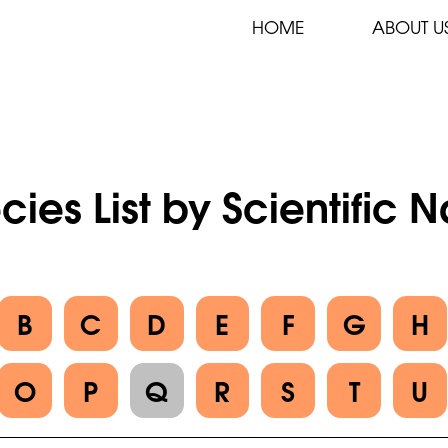
HOME
ABOUT U
cies List by Scientific
B
C
D
E
F
G
H
O
P
Q
R
S
T
U