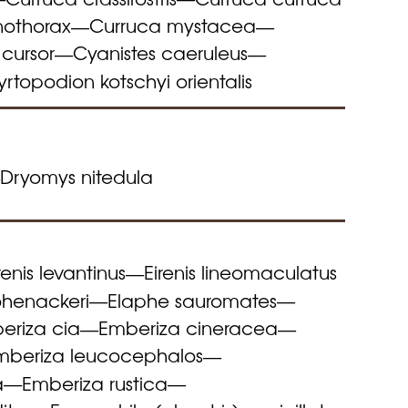
nothorax
Curruca mystacea
—
—
 cursor
Cyanistes caeruleus
—
—
yrtopodion kotschyi orientalis
Dryomys nitedula
—
renis levantinus
Eirenis lineomaculatus
—
ohenackeri
Elaphe sauromates
—
—
eriza cia
Emberiza cineracea
—
—
mberiza leucocephalos
—
a
Emberiza rustica
—
—