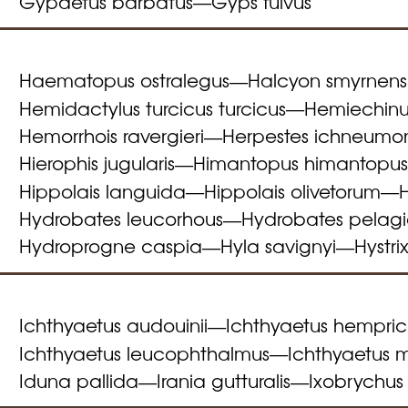
Gypaetus barbatus
Gyps fulvus
—
Haematopus ostralegus
Halcyon smyrnens
—
Hemidactylus turcicus turcicus
Hemiechinus
—
Hemorrhois ravergieri
Herpestes ichneumo
—
Hierophis jugularis
Himantopus himantopu
—
Hippolais languida
Hippolais olivetorum
H
—
—
Hydrobates leucorhous
Hydrobates pelagi
—
Hydroprogne caspia
Hyla savignyi
Hystri
—
—
Ichthyaetus audouinii
Ichthyaetus hemprich
—
Ichthyaetus leucophthalmus
Ichthyaetus 
—
Iduna pallida
Irania gutturalis
Ixobrychus
—
—