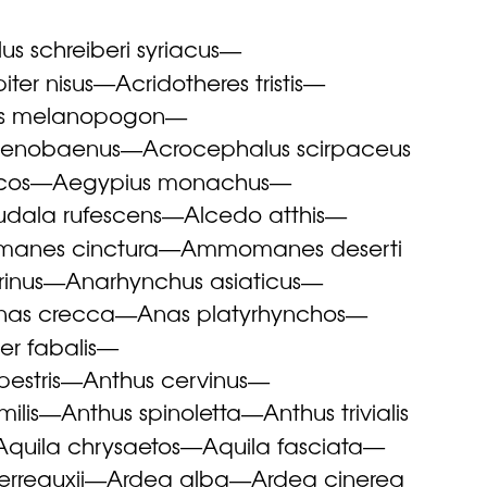
s schreiberi syriacus
—
iter nisus
Acridotheres tristis
—
—
s melanopogon
—
oenobaenus
Acrocephalus scirpaceus
—
cos
Aegypius monachus
—
—
udala rufescens
Alcedo atthis
—
—
anes cinctura
Ammomanes deserti
—
inus
Anarhynchus asiaticus
—
—
nas crecca
Anas platyrhynchos
—
—
er fabalis
—
estris
Anthus cervinus
—
—
milis
Anthus spinoletta
Anthus trivialis
—
—
Aquila chrysaetos
Aquila fasciata
—
—
erreauxii
Ardea alba
Ardea cinerea
—
—