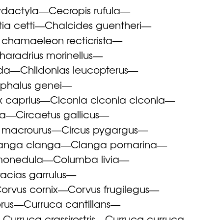
ydactyla
Cecropis rufula
—
—
ia cetti
Chalcides guentheri
—
—
hamaeleon recticrista
—
haradrius morinellus
—
ida
Chlidonias leucopterus
—
—
phalus genei
—
 caprius
Ciconia ciconia ciconia
—
—
ea
Circaetus gallicus
—
—
s macrourus
Circus pygargus
—
—
anga clanga
Clanga pomarina
—
—
monedula
Columba livia
—
—
acias garrulus
—
orvus cornix
Corvus frugilegus
—
—
rus
Curruca cantillans
—
—
Curruca crassirostris
Curruca curruca
—
—